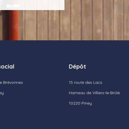
social
Dépôt
de Brévonnes
15 route des Lacs
ey
Hameau de Villiers-le-Brûlé
10220 Piney