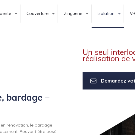
pente
Couverture
Zinguerie
Isolation
V
Un seul interlo
réalisation de 
Demandez votr
re, bardage
–
en rénovation, le bardage
ficacement. Pouvant être posé