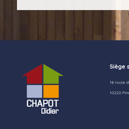
Siège 
18 route 
10220 Pin